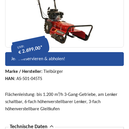
UVP:
€ 2.699,00*
Jetzt Reservieren & abholen!
Marke / Hersteller:
Tielbürger
HAN:
AS-501-045TS
Flächenleistung: bis 1.200 m²/h 3-Gang-Getriebe, am Lenker
schaltbar, 6-fach höhenverstellbarer Lenker, 3-fach
höhenverstellbare Gleitkufen
A
Technische Daten