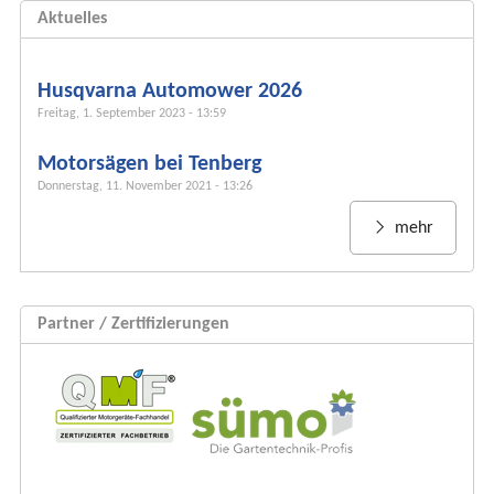
h
Aktuelles
f
o
r
Husqvarna Automower 2026
m
Freitag, 1. September 2023 - 13:59
u
Motorsägen bei Tenberg
l
Donnerstag, 11. November 2021 - 13:26
a
r
mehr
Partner / Zertifizierungen