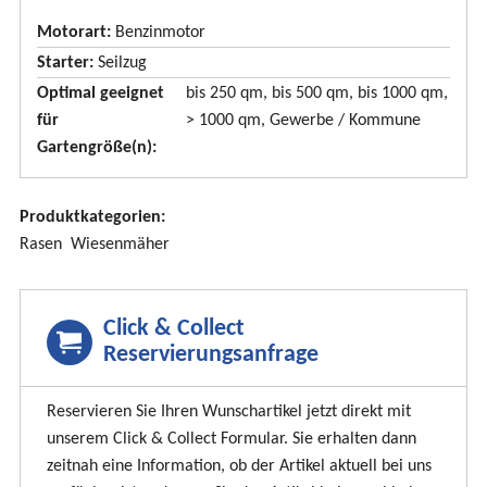
u
Motorart:
Benzinmotor
s
Starter:
Seilzug
b
Optimal geeignet
bis 250 qm, bis 500 qm, bis 1000 qm,
l
für
> 1000 qm, Gewerbe / Kommune
e
Gartengröße(n):
n
d
Produktkategorien:
e
Rasen
Wiesenmäher
n
Click & Collect
Reservierungsanfrage
Reservieren Sie Ihren Wunschartikel jetzt direkt mit
unserem Click & Collect Formular. Sie erhalten dann
zeitnah eine Information, ob der Artikel aktuell bei uns