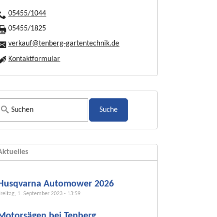
05455/1044
05455/1825
verkauf@tenberg-gartentechnik.de
Kontaktformular
S
u
c
h
Aktuelles
f
o
r
Husqvarna Automower 2026
m
Freitag, 1. September 2023 - 13:59
u
Motorsägen bei Tenberg