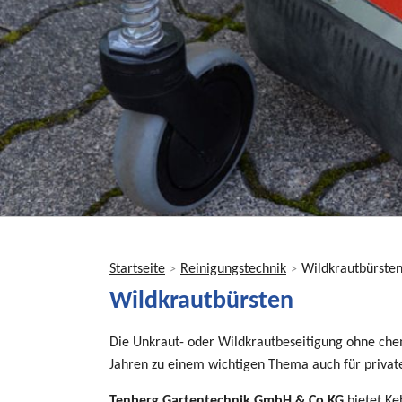
Startseite
Reinigungstechnik
Wildkrautbürste
>
>
Sie
Wildkrautbürsten
sind
hier
Die Unkraut- oder Wildkrautbeseitigung ohne chemi
Jahren zu einem wichtigen Thema auch für privat
Tenberg Gartentechnik GmbH & Co KG
bietet Ke