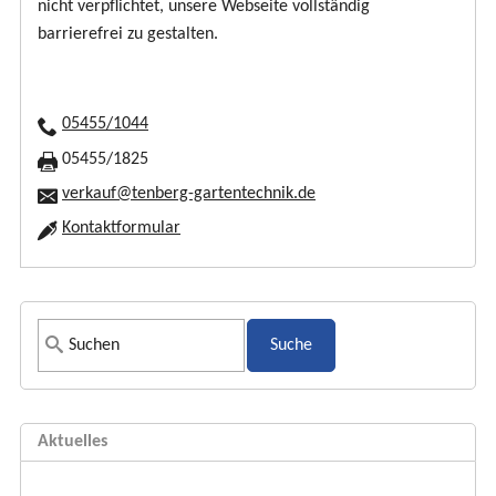
nicht verpflichtet, unsere Webseite vollständig
barrierefrei zu gestalten.
05455/1044
05455/1825
verkauf@tenberg-gartentechnik.de
Kontaktformular
S
u
c
h
Aktuelles
f
o