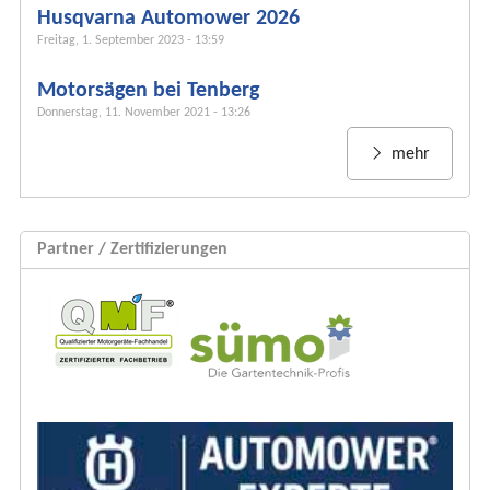
r
Husqvarna Automower 2026
m
Freitag, 1. September 2023 - 13:59
u
Motorsägen bei Tenberg
l
Donnerstag, 11. November 2021 - 13:26
a
r
mehr
Partner / Zertifizierungen