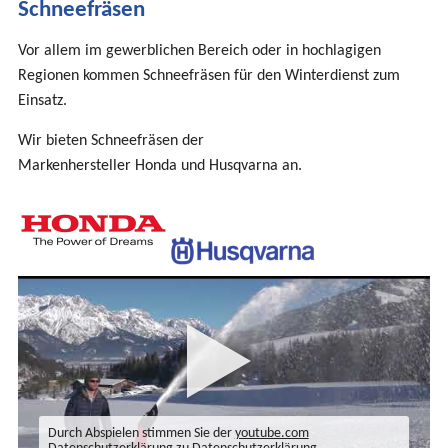
Schneefräsen
sind
hier
Vor allem im gewerblichen Bereich oder in hochlagigen
Regionen kommen Schneefräsen für den Winterdienst zum
Einsatz.
Wir bieten Schneefräsen der
Markenhersteller Honda und Husqvarna an.
Durch Abspielen stimmen Sie der
youtube.com