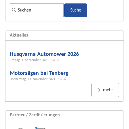
S
u
c
h
Aktuelles
f
o
r
Husqvarna Automower 2026
m
Freitag, 1. September 2023 - 13:59
u
Motorsägen bei Tenberg
l
Donnerstag, 11. November 2021 - 13:26
a
r
mehr
Partner / Zertifizierungen