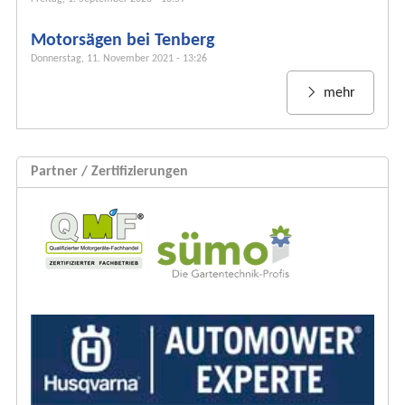
u
Motorsägen bei Tenberg
l
Donnerstag, 11. November 2021 - 13:26
a
r
mehr
Partner / Zertifizierungen