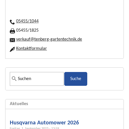
05455/1044
05455/1825
verkauf@tenberg-gartentechnik.de
Kontaktformular
S
u
c
h
Aktuelles
f
o
r
Husqvarna Automower 2026
m
Freitag, 1. September 2023 - 13:59