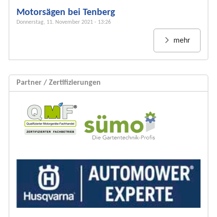
u
Motorsägen bei Tenberg
l
Donnerstag, 11. November 2021 - 13:26
a
r
mehr
Partner / Zertifizierungen