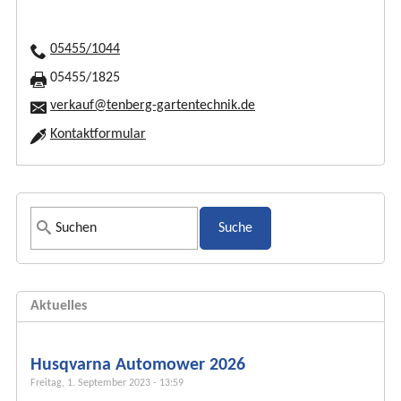
05455/1044
05455/1825
verkauf@tenberg-gartentechnik.de
Kontaktformular
S
u
c
h
Aktuelles
f
o
r
Husqvarna Automower 2026
m
Freitag, 1. September 2023 - 13:59