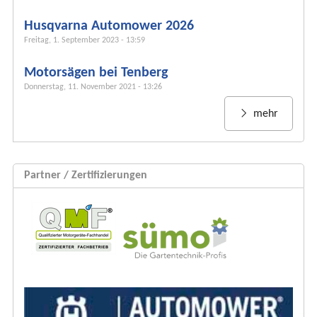
o
r
Husqvarna Automower 2026
m
Freitag, 1. September 2023 - 13:59
u
Motorsägen bei Tenberg
l
Donnerstag, 11. November 2021 - 13:26
a
r
mehr
Partner / Zertifizierungen