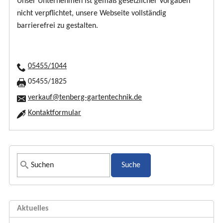
Unser Unternehmen ist gemäß gesetzlicher Vorgaben
nicht verpflichtet, unsere Webseite vollständig
barrierefrei zu gestalten.
05455/1044
05455/1825
verkauf@tenberg-gartentechnik.de
Kontaktformular
S
u
c
h
Aktuelles
f