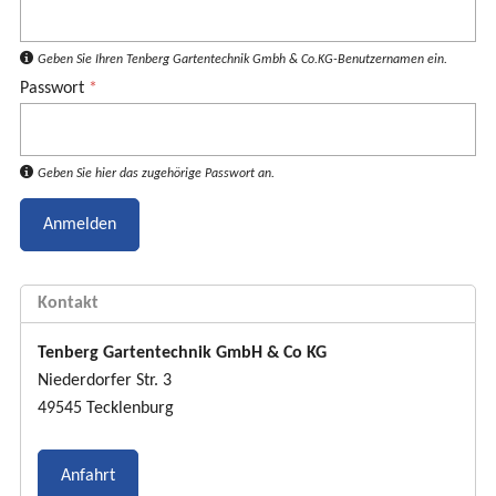
-
e
R
r
e
Geben Sie Ihren Tenberg Gartentechnik Gmbh & Co.KG-Benutzernamen ein.
R
i
Passwort
*
e
i
t
t
e
e
r
Geben Sie hier das zugehörige Passwort an.
r
)
Kontakt
Tenberg Gartentechnik GmbH & Co KG
Niederdorfer Str. 3
49545 Tecklenburg
Anfahrt