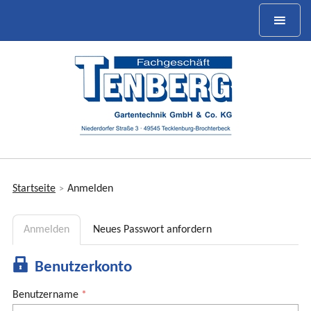
Startseite
Anmelden
>
Sie
sind
Anmelden
(
Neues Passwort anfordern
hier
H
a
a
k
Benutzerkonto
u
t
p
i
Benutzername
*
t
v