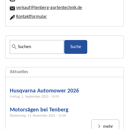
verkauf@tenberg-gartentechnik.de
Kontaktformular
S
u
c
h
Aktuelles
f
o
r
Husqvarna Automower 2026
m
Freitag, 1. September 2023 - 13:59
u
Motorsägen bei Tenberg
l
Donnerstag, 11. November 2021 - 13:26
a
r
mehr