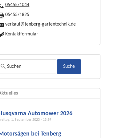
05455/1044
05455/1825
verkauf@tenberg-gartentechnik.de
Kontaktformular
S
u
c
h
Aktuelles
f
o
r
Husqvarna Automower 2026
m
Freitag, 1. September 2023 - 13:59
u
Motorsägen bei Tenberg
l