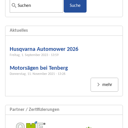
S
u
c
h
Aktuelles
f
o
r
Husqvarna Automower 2026
m
Freitag, 1. September 2023 - 13:59
u
Motorsägen bei Tenberg
l
Donnerstag, 11. November 2021 - 13:26
a
r
mehr
Partner / Zertifizierungen