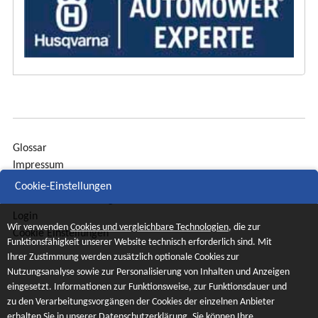
Glossar
Impressum
Sitemap
Cookie-Einstellungen
Datenschutzerklärung
Login
Wir verwenden
Cookies und vergleichbare Technologien
, die zur
Cookie Einstellungen
Funktionsfähigkeit unserer Website technisch erforderlich sind. Mit
Ihrer Zustimmung werden zusätzlich optionale Cookies zur
Nutzungsanalyse sowie zur Personalisierung von Inhalten und Anzeigen
eingesetzt. Informationen zur Funktionsweise, zur Funktionsdauer und
zu den Verarbeitungsvorgängen der Cookies der einzelnen Anbieter
erhalten Sie in unserer Datenschutzerklärung. Sie können Ihre