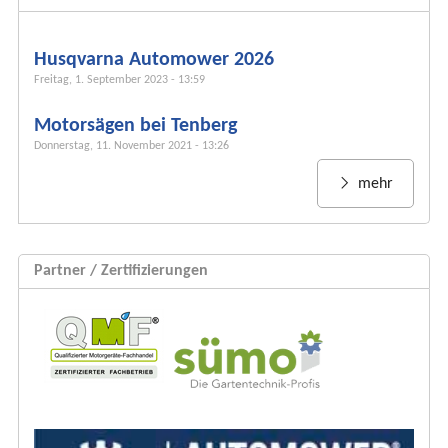
f
o
r
Husqvarna Automower 2026
m
Freitag, 1. September 2023 - 13:59
u
Motorsägen bei Tenberg
l
Donnerstag, 11. November 2021 - 13:26
a
r
mehr
Partner / Zertifizierungen