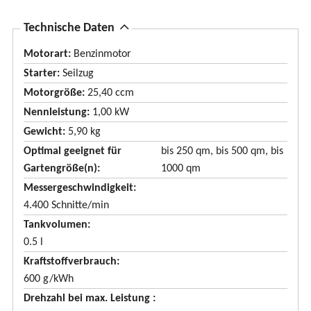
A
Technische Daten
u
Motorart:
Benzinmotor
s
Starter:
Seilzug
b
Motorgröße:
25,40 ccm
l
Nennleistung:
1,00 kW
e
Gewicht:
5,90 kg
n
Optimal geeignet für
bis 250 qm, bis 500 qm, bis
d
Gartengröße(n):
1000 qm
e
Messergeschwindigkeit
n
4.400 Schnitte/min
Tankvolumen
0.5 l
Kraftstoffverbrauch
600 g/kWh
Drehzahl bei max. Leistung