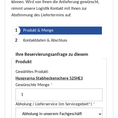
können. Wird von Ihnen die Anlieferung gewünscht,
nimmt unsere Logistik Kontakt mit Ihnen zur
Abstimmung des Liefertermins auf.
Produkt & Menge
Kontaktdaten & Abschluss
Ihre Reservierungsanfrage zu diesem
Produkt
Gewähltes Produkt:
Husqvarna Stabheckenschere 525HE3
P
Gewünschte Menge
*
r
o
Abholung / Lieferservice (im Servicegebiet*)
*
d
u
k