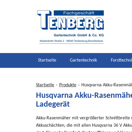
Startseite
Gartentechnik
Forsttechn
Startseite
Produkte
Husqvarna Akku-Rasenmäh
>
>
Sie
Husqvarna Akku-Rasenmähe
sind
Ladegerät
hier
Akku-Rasenmäher mit vergrößerter Schnittbreite 
Akkuschächten, die mit allen Husqvarna 36 V Akk