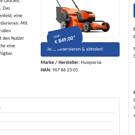
e Laufzeit.
n. Das
enfeld, eine
növrieren. Mit
roßen
UVP:
€ 849,00*
gt den Nutzer
che eine
Jetzt Reservieren & abholen!
fügbar.
Marke / Hersteller:
Husqvarna
HAN:
967 86 23‑01
r