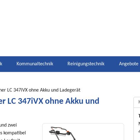
ik
Kommunaltechnik
Reinigungstechnik
Angebote
er LC 347iVX ohne Akku und Ladegerät
r LC 347iVX ohne Akku und
und zwei
us kompatibel