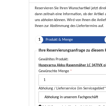
Reservieren Sie Ihren Wunschartikel jetzt dire
dann zeitnah eine Information, ob der Artikel a
uns abholen können. Wird von Ihnen die Anlie
Ihnen zur Abstimmung des Liefertermins auf.
Produkt & Menge
Ihre Reservierungsanfrage zu diesem
Gewähltes Produkt:
Husqvarna Akku-Rasenmäher LC 347iVX o
P
Gewünschte Menge
*
r
o
Abholung / Lieferservice (im Servicegebiet
d
u
k