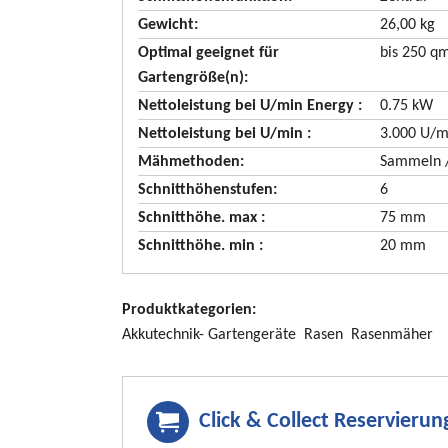
e
Gewicht:
26,00 kg
n
Optimal geeignet für
bis 250 qm
d
Gartengröße(n):
e
Nettoleistung bei U/min Energy
0.75 kW
n
Nettoleistung bei U/min
3.000 U/m
Mähmethoden
Sammeln /
Schnitthöhenstufen
6
Schnitthöhe. max
75 mm
Schnitthöhe. min
20 mm
Produktkategorien:
Akkutechnik- Gartengeräte
Rasen
Rasenmäher
Click & Collect Reservieru