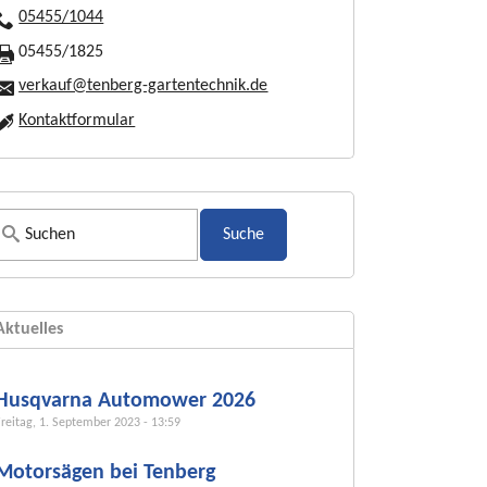
05455/1044
05455/1825
verkauf@tenberg-gartentechnik.de
Kontaktformular
S
u
c
h
Aktuelles
f
o
r
Husqvarna Automower 2026
m
Freitag, 1. September 2023 - 13:59
u
Motorsägen bei Tenberg
l