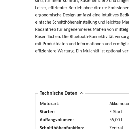
sind, für mehr Komfort, Kosteneffizienz und länger
Leiser, effizienter Betrieb ohne direkte Emissione
ergonomische Design umfasst eine intuitives Bedi
einfache Schnitthöheneinstellung und leichtes Ma
Radantrieb für angenehmeres Mähen von mittelg
Rasenflächen. Die Bluetooth-Konnektivität versor
mit Produktdaten und Informationen und ermögli
effizientere Wartung. Ein Mulchkit ist optional ver
A
Technische Daten
u
Motorart:
Akkumoto
s
Starter:
E-Start
b
Auffangvolumen:
55,00 L
l
Schnitthöhenfunktion:
Zentral