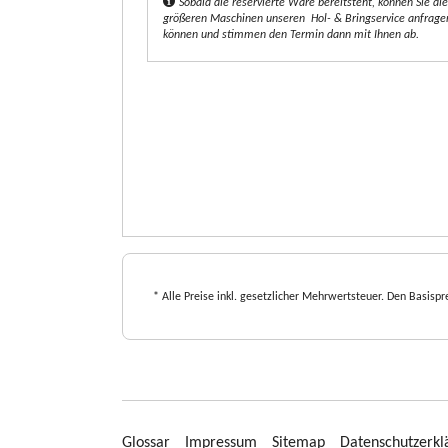
t
Sobald die reservierte Ware bereitsteht, können Sie d
größeren Maschinen unseren Hol- & Bringservice anfragen.
*
können und stimmen den Termin dann mit Ihnen ab.
* Alle Preise inkl. gesetzlicher Mehrwertsteuer. Den Basispre
Glossar
Impressum
Sitemap
Datenschutzerkl