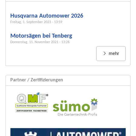
f
o
r
Husqvarna Automower 2026
m
Freitag, 1. September 2023 - 13:59
u
Motorsägen bei Tenberg
l
Donnerstag, 11. November 2021 - 13:26
a
r
mehr
Partner / Zertifizierungen