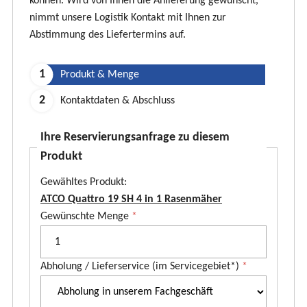
können. Wird von Ihnen die Anlieferung gewünscht,
nimmt unsere Logistik Kontakt mit Ihnen zur
Abstimmung des Liefertermins auf.
Produkt & Menge
Kontaktdaten & Abschluss
Ihre Reservierungsanfrage zu diesem
Produkt
Gewähltes Produkt:
ATCO Quattro 19 SH 4 in 1 Rasenmäher
P
Gewünschte Menge
*
r
o
Abholung / Lieferservice (im Servicegebiet*)
*
d
u
k