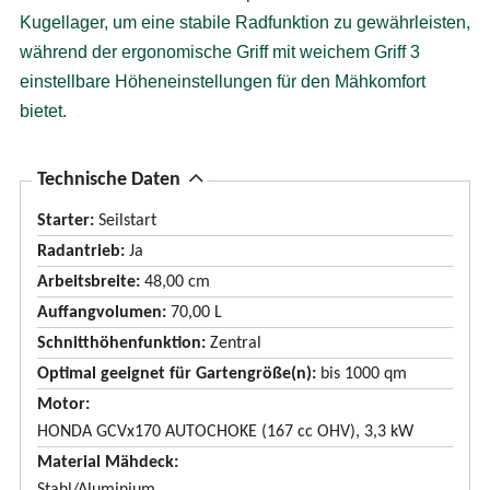
Kugellager, um eine stabile Radfunktion zu gewährleisten,
während der ergonomische Griff mit weichem Griff 3
einstellbare Höheneinstellungen für den Mähkomfort
bietet.
A
Technische Daten
u
Starter:
Seilstart
s
Radantrieb:
Ja
b
Arbeitsbreite:
48,00 cm
l
Auffangvolumen:
70,00 L
e
Schnitthöhenfunktion:
Zentral
n
Optimal geeignet für Gartengröße(n):
bis 1000 qm
d
Motor
e
HONDA GCVx170 AUTOCHOKE (167 cc OHV), 3,3 kW
n
Material Mähdeck