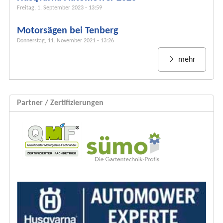
m
Freitag, 1. September 2023 - 13:59
u
Motorsägen bei Tenberg
l
Donnerstag, 11. November 2021 - 13:26
a
r
mehr
Partner / Zertifizierungen