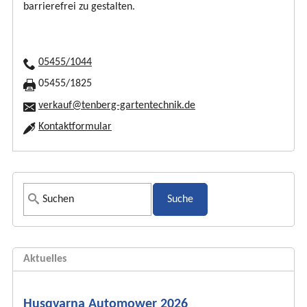
barrierefrei zu gestalten.
05455/1044
05455/1825
verkauf@tenberg-gartentechnik.de
Kontaktformular
S
u
c
h
Aktuelles
f
o
r
Husqvarna Automower 2026