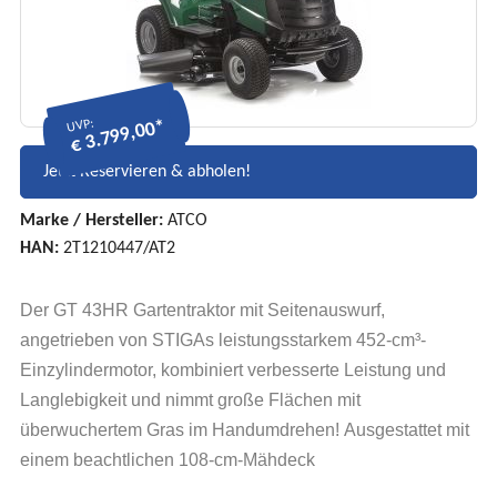
UVP:
€ 3.799,00*
Jetzt Reservieren & abholen!
Marke / Hersteller:
ATCO
HAN:
2T1210447/AT2
Der GT 43HR Gartentraktor mit Seitenauswurf,
angetrieben von STIGAs leistungsstarkem 452-cm³-
Einzylindermotor, kombiniert verbesserte Leistung und
Langlebigkeit und nimmt große Flächen mit
überwuchertem Gras im Handumdrehen!
Ausgestattet mit
einem beachtlichen 108-cm-Mähdeck