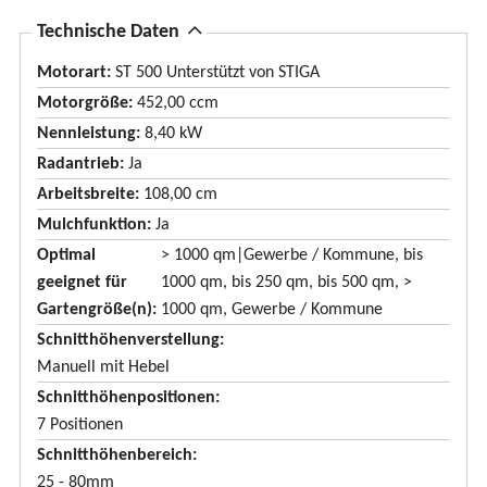
A
Technische Daten
u
Motorart:
ST 500 Unterstützt von STIGA
s
Motorgröße:
452,00 ccm
b
Nennleistung:
8,40 kW
l
Radantrieb:
Ja
e
Arbeitsbreite:
108,00 cm
n
Mulchfunktion:
Ja
d
Optimal
> 1000 qm|Gewerbe / Kommune, bis
e
geeignet für
1000 qm, bis 250 qm, bis 500 qm, >
n
Gartengröße(n):
1000 qm, Gewerbe / Kommune
Schnitthöhenverstellung
Manuell mit Hebel
Schnitthöhenpositionen
7 Positionen
Schnitthöhenbereich
25 - 80mm