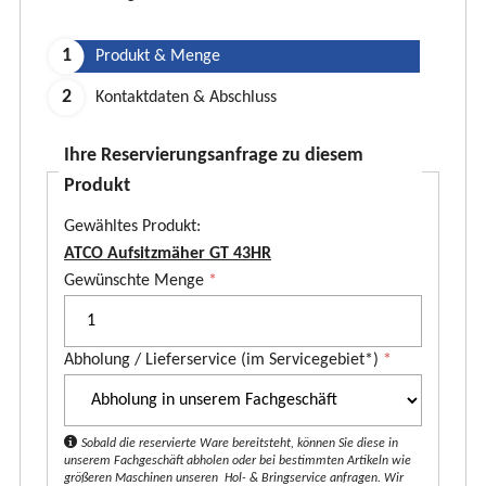
Produkt & Menge
Kontaktdaten & Abschluss
Ihre Reservierungsanfrage zu diesem
Produkt
Gewähltes Produkt:
ATCO Aufsitzmäher GT 43HR
P
Gewünschte Menge
*
r
o
Abholung / Lieferservice (im Servicegebiet*)
*
d
u
k
t
Sobald die reservierte Ware bereitsteht, können Sie diese in
unserem Fachgeschäft abholen oder bei bestimmten Artikeln wie
*
größeren Maschinen unseren Hol- & Bringservice anfragen. Wir