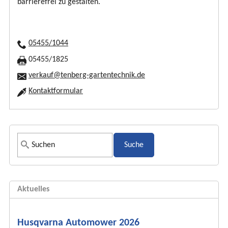
barrierefrei zu gestalten.
05455/1044
05455/1825
verkauf@tenberg-gartentechnik.de
Kontaktformular
S
u
c
h
Aktuelles
f
o
r
Husqvarna Automower 2026