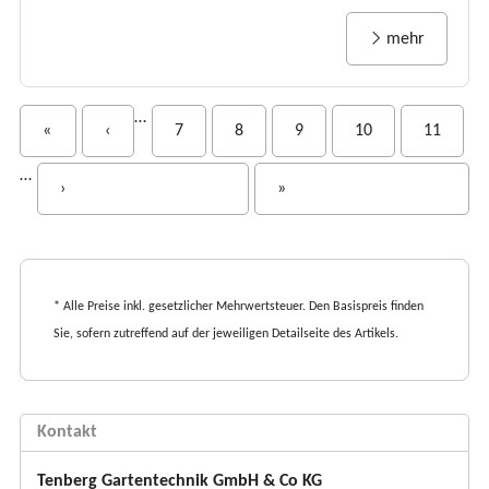
mehr
S
…
«
‹
7
8
9
10
11
e
i
…
›
»
t
e
n
* Alle Preise inkl. gesetzlicher Mehrwertsteuer. Den Basispreis finden
Sie, sofern zutreffend auf der jeweiligen Detailseite des Artikels.
Kontakt
Tenberg Gartentechnik GmbH & Co KG