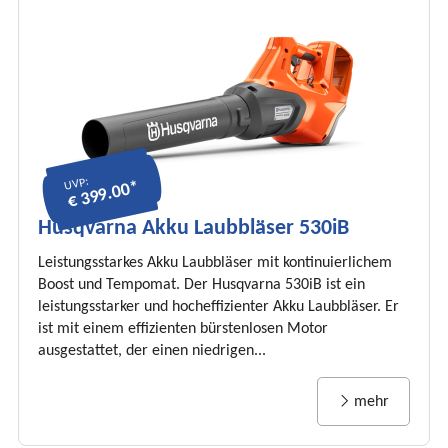
UVP:
€ 399.00*
Husqvarna Akku Laubbläser 530iB
Leistungsstarkes Akku Laubbläser mit kontinuierlichem
Boost und Tempomat. Der Husqvarna 530iB ist ein
leistungsstarker und hocheffizienter Akku Laubbläser. Er
ist mit einem effizienten bürstenlosen Motor
ausgestattet, der einen niedrigen...
mehr