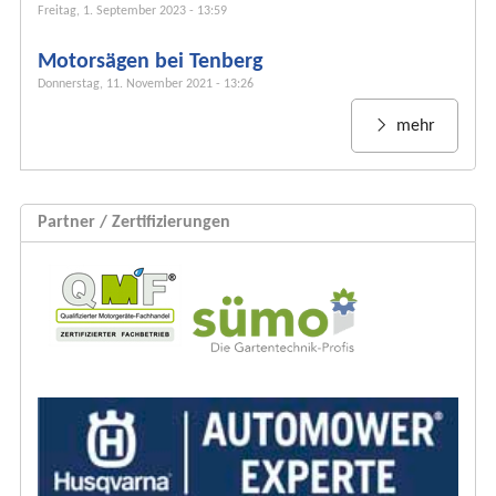
m
Freitag, 1. September 2023 - 13:59
u
Motorsägen bei Tenberg
l
Donnerstag, 11. November 2021 - 13:26
a
r
mehr
Partner / Zertifizierungen