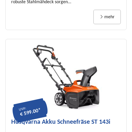
robuste Stahlmähdeck sorgen...
mehr
UVP:
€ 599.00*
Husqvarna Akku Schneefräse ST 143i