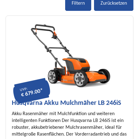
UVP:
€ 679.00*
Husqvarna Akku Mulchmäher LB 246iS
Akku Rasenmäher mit Mulchfunktion und weiteren
intelligenten Funktionen Der Husqvarna LB 246iS ist ein
robuster, akkubetriebener Mulchrasenmäher, ideal für
mittelgroße Rasenflächen. Der Vorderradantrieb und das