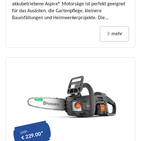
akkubetriebene Aspire® Motorsäge ist perfekt geeignet
für das Ausästen, die Gartenpflege, kleinere
Baumfällungen und Heimwerkerprojekte. Die...
mehr
UVP:
€ 229.00*