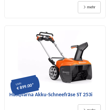
mehr
UVP:
€ 899.00*
Husqvarna Akku-Schneefräse ST 253i