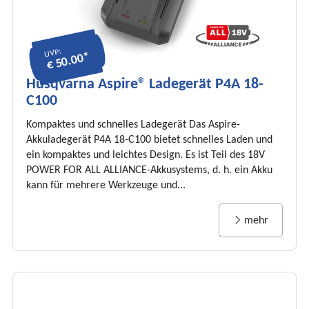
UVP:
€ 50.00*
Husqvarna Aspire® Ladegerät P4A 18-
C100
Kompaktes und schnelles Ladegerät Das Aspire-
Akkuladegerät P4A 18-C100 bietet schnelles Laden und
ein kompaktes und leichtes Design. Es ist Teil des 18V
POWER FOR ALL ALLIANCE-Akkusystems, d. h. ein Akku
kann für mehrere Werkzeuge und...
mehr