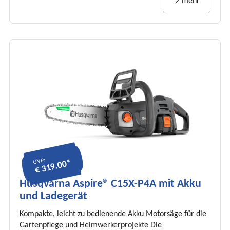
mehr
UVP:
€ 319.00*
Husqvarna Aspire® C15X-P4A mit Akku
und Ladegerät
Kompakte, leicht zu bedienende Akku Motorsäge für die
Gartenpflege und Heimwerkerprojekte Die