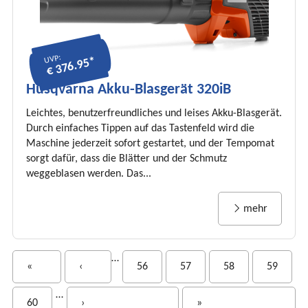
UVP:
€ 376.95*
Husqvarna Akku-Blasgerät 320iB
Leichtes, benutzerfreundliches und leises Akku-Blasgerät.
Durch einfaches Tippen auf das Tastenfeld wird die
Maschine jederzeit sofort gestartet, und der Tempomat
sorgt dafür, dass die Blätter und der Schmutz
weggeblasen werden. Das...
mehr
S
…
«
‹
56
57
58
59
e
i
…
60
›
»