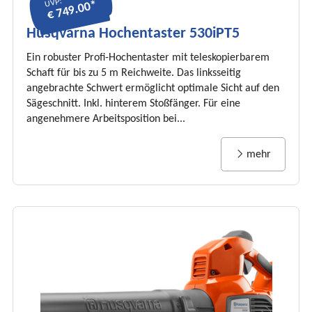
UVP:
€ 749.00*
Husqvarna Hochentaster 530iPT5
Ein robuster Profi-Hochentaster mit teleskopierbarem
Schaft für bis zu 5 m Reichweite. Das linksseitig
angebrachte Schwert ermöglicht optimale Sicht auf den
Sägeschnitt. Inkl. hinterem Stoßfänger. Für eine
angenehmere Arbeitsposition bei...
mehr