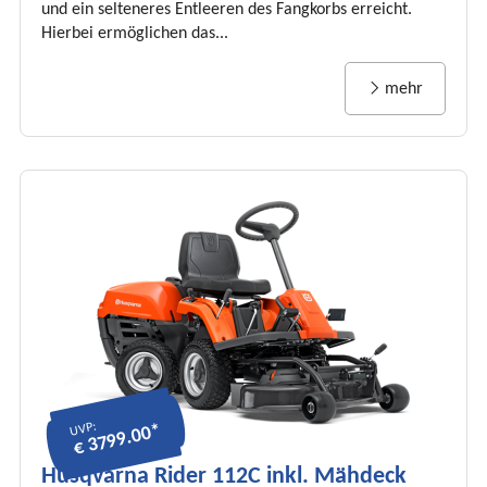
und ein selteneres Entleeren des Fangkorbs erreicht.
Hierbei ermöglichen das...
mehr
UVP:
€ 3799.00*
Husqvarna Rider 112C inkl. Mähdeck