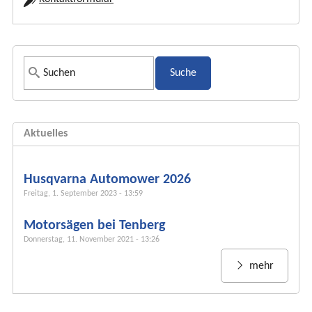
S
u
c
h
Aktuelles
f
o
r
Husqvarna Automower 2026
m
Freitag, 1. September 2023 - 13:59
u
Motorsägen bei Tenberg
l
Donnerstag, 11. November 2021 - 13:26
a
r
mehr