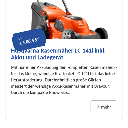
UVP:
€ 586.95*
Husqvarna Rasenmäher LC 141i inkl.
Akku und Ladegerät
Mit nur einer Akkuladung den kompletten Rasen mähen -
für das kleine, wendige Kraftpaket LC 141Li ist das keine
Herausforderung. Durchschnittlich große Gärten
meistert der wendige Akku-Rasenmäher mit Bravour.
Durch die kompakte Bauweise...
mehr