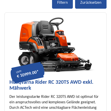
€ 10999.00*
UVP:
Husqvarna Rider RC 320TS AWD exkl.
Mähwerk
Der leistungsstarke Rider RC 320TS AWD ist optimal für
ein anspruchsvolles und komplexes Gelände geeignet.
Durch ACTech wird eine unschlagbare Flächenleistung