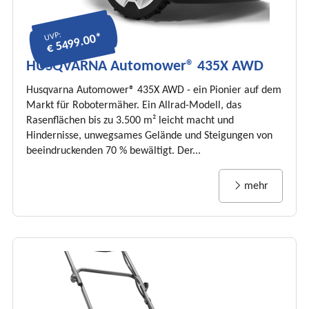
UVP:
€ 5499.00*
HUSQVARNA Automower® 435X AWD
Husqvarna Automower® 435X AWD - ein Pionier auf dem
Markt für Robotermäher. Ein Allrad-Modell, das
Rasenflächen bis zu 3.500 m² leicht macht und
Hindernisse, unwegsames Gelände und Steigungen von
beeindruckenden 70 % bewältigt. Der...
mehr