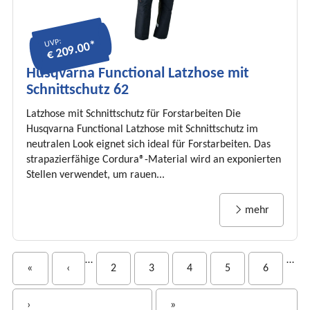
UVP:
€ 209.00*
Husqvarna Functional Latzhose mit
Schnittschutz 62
Latzhose mit Schnittschutz für Forstarbeiten Die
Husqvarna Functional Latzhose mit Schnittschutz im
neutralen Look eignet sich ideal für Forstarbeiten. Das
strapazierfähige Cordura®-Material wird an exponierten
Stellen verwendet, um rauen...
mehr
S
…
…
«
‹
2
3
4
5
6
e
i
›
»