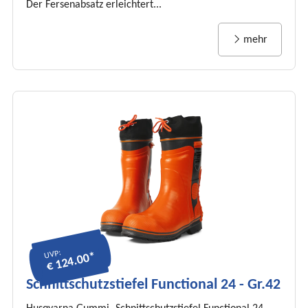
Der Fersenabsatz erleichtert...
mehr
UVP:
€ 124.00*
Schnittschutzstiefel Functional 24 - Gr.42