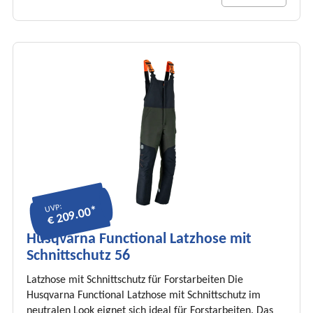
UVP:
€ 209.00*
Husqvarna Functional Latzhose mit
Schnittschutz 56
Latzhose mit Schnittschutz für Forstarbeiten Die
Husqvarna Functional Latzhose mit Schnittschutz im
neutralen Look eignet sich ideal für Forstarbeiten. Das