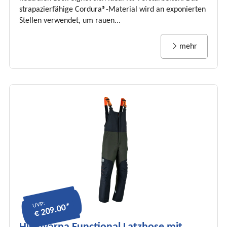
strapazierfähige Cordura®-Material wird an exponierten
Stellen verwendet, um rauen...
mehr
UVP:
€ 209.00*