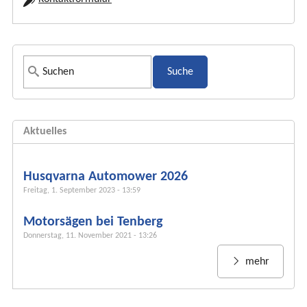
S
u
c
h
Aktuelles
f
o
r
Husqvarna Automower 2026
m
Freitag, 1. September 2023 - 13:59
u
Motorsägen bei Tenberg
l
Donnerstag, 11. November 2021 - 13:26
a
r
mehr