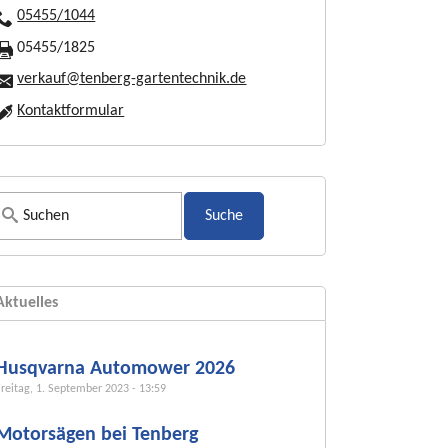
05455/1044
05455/1825
verkauf@tenberg-gartentechnik.de
Kontaktformular
S
u
c
h
Aktuelles
f
o
r
Husqvarna Automower 2026
m
Freitag, 1. September 2023 - 13:59
u
Motorsägen bei Tenberg
l