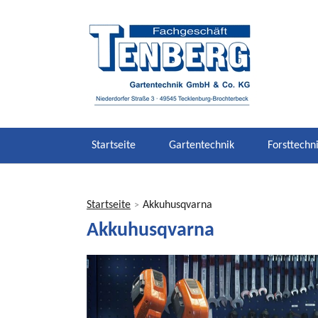
Startseite
Gartentechnik
Forsttechn
Startseite
Akkuhusqvarna
>
Sie
Akkuhusqvarna
sind
hier